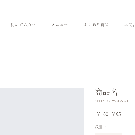
初めての方へ
メニュー
よくある質問
お問
商品名
SKU： 671253175371
通
セ
 ￥100 
￥95
常
ー
数量
*
価
ル