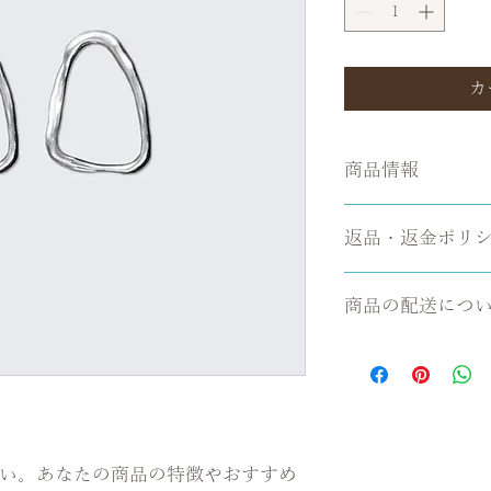
格
価
格
カ
商品情報
商品の詳細を入力し
返品・返金ポリ
明に加え、商品の特
しましょう。
返品・返金ポリシー
商品の配送につ
満足しなかった場合
の手順などを説明し
配送地域、料金、所
顧客からの信頼を獲
する情報を入力して
だけます。
とで顧客からの信頼
いただけます。
い。あなたの商品の特徴やおすすめ