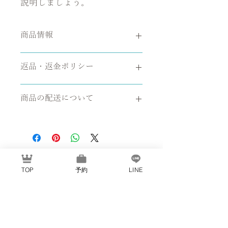
説明しましょう。
商品情報
商品の詳細を入力してください。サイ
返品・返金ポリシー
ズ、素材、取扱説明に加え、商品の特
徴やおすすめのポイントなどを説明し
返品・返金ポリシーを入力してくださ
ましょう。
商品の配送について
い。顧客が商品に満足しなかった場合
や、不備があった場合に行う手続きの
配送地域、料金、所要時間、梱包な
手順などを説明しましょう。内容を明
ど、商品の配送に関する情報を入力し
確にすることで顧客からの信頼を獲得
てください。配送情報を明確にするこ
し、安心して商品を購入していただけ
とで顧客からの信頼を獲得し、安心し
ます。
て商品を購入していただけます。
TOP
予約
LINE
営業時間/11:00～20:00(受付は18:30迄)
定休日/不定休
​〒060-0062 Hokkaido札幌市中央区
南2条西3丁目パレードビル2F
Tel：
011-212-1311
Mail：
couturier.du.nord@gmail.com